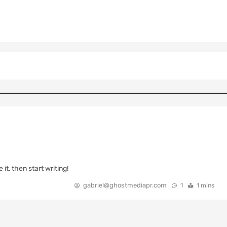
it, then start writing!
gabriel@ghostmediapr.com
1
1 mins