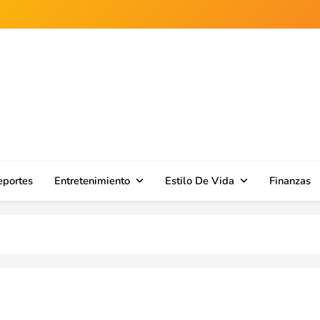
n en el sur de Puerto Rico.
eportes
Entretenimiento
Estilo De Vida
Finanzas